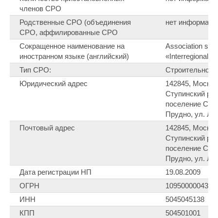
членов СРО
Родственные СРО (объединения
нет информаци
СРО, аффилированные СРО
Сокращенное наименование на
Association self
иностранном языке (английский)
«Interregional Al
Тип СРО:
Строительное
Юридический адрес
142845, Москов
Ступинский р-о
поселение Семе
Прудно, ул. Ло
Почтовый адрес
142845, Москов
Ступинский р-о
поселение Семе
Прудно, ул. Ло
Дата регистрации НП
19.08.2009
ОГРН
1095000004362
ИНН
5045045138
КПП
504501001