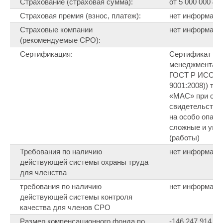
Страхование (страховая сумма):
от 5 000 000 ₽ 
Страховая премия (взнос, платеж):
нет информаци
Страховые компании
нет информаци
(рекомендуемые СРО):
Сертификация:
Cертификат со
менеджмента к
ГОСТ Р ИСО 90
9001:2008)) тр
«МАС» при оф
свидетельства 
на особо опасн
сложные и уни
(работы)
Требования по наличию
нет информаци
действующей системы охраны труда
для членства
требования по наличию
нет информаци
действующей системы контроля
качества для членов СРО
Размер компенсационного фонда по
-146 247 914 ₽ 0