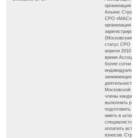
организация «
Альянс Строит
СРО «МАС») – 
организация в 
зарегистрирова
(Московская об
статус СРО в с
апреля 2010 го
время Ассоциа
более сотни юр
индивидуальны
занимающихся 
деятельностью
Московской обл
члены кандида
выполнить ряд 
подготовить ко
иметь в штате
специалистов 
оплатить вступ
взносов. Стро