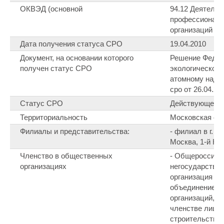
ОКВЭД (основной
94.12 Деятельн
профессиональ
организаций
Дата получения статуса СРО
19.04.2010
Документ, на основании которого
Решение Федер
получен статус СРО
экологическому
атомному надзо
сро от 26.04.20
Статус СРО
Действующее
Территориальность
Московская об
Филиалы и представительства:
- филиал в г. М
Москва, 1-й Кра
Членство в общественных
- Общероссийс
организациях
негосударстве
организация «
объединение с
организаций, о
членстве лиц,
строительство