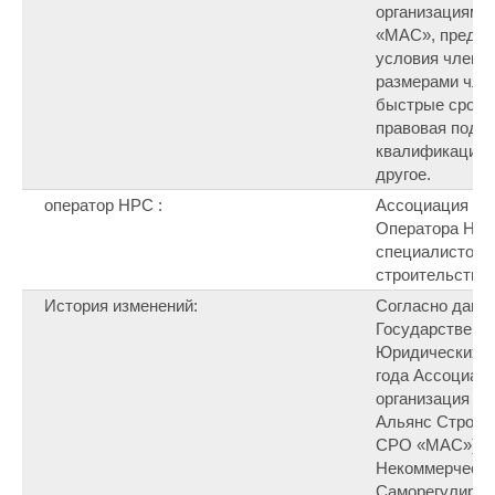
организациям,
«МАС», предос
условия членс
размерами член
быстрые сроки 
правовая подд
квалификации с
другое.
оператор НРС :
Ассоциация на
Оператора Нац
специалистов (
строительства.
История изменений:
Согласно данн
Государственно
Юридических Ли
года Ассоциац
организация «
Альянс Строит
СРО «МАС») но
Некоммерческо
Саморегулируе