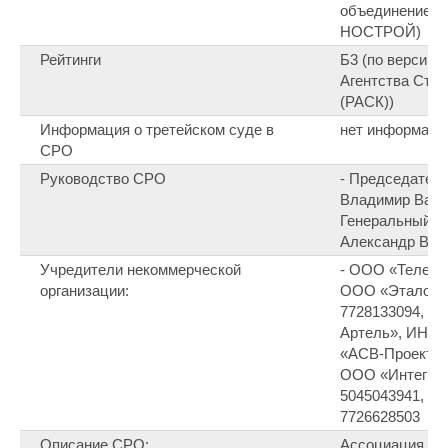
объединение с
НОСТРОЙ)
Рейтинги
Б3 (по версии 
Агентства Стр
(РАСК))
Информация о третейском суде в
нет информаци
СРО
Руководство СРО
- Председатель
Владимир Васи
Генеральный д
Александр Вла
Учредители некоммерческой
- ООО «Телец»,
организации:
ООО «Эталон-
7728133094, - 
Артель», ИНН 
«АСВ-Проект», 
ООО «Интегра
5045043941, -
7726628503
Описание СРО:
Ассоциация Са