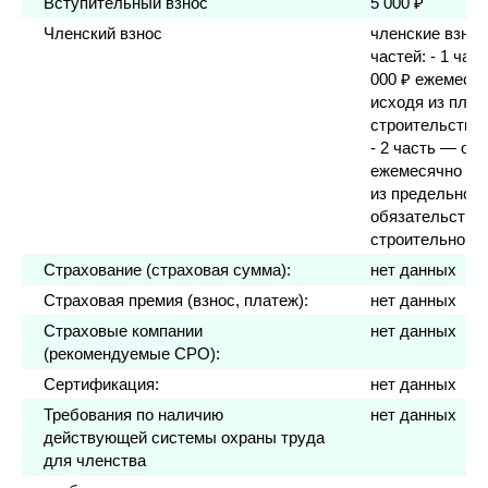
Вступительный взнос
5 000 ₽
Членский взнос
членские взнос
частей: - 1 час
000 ₽ ежемесяч
исходя из план
строительства 
- 2 часть — от 
ежемесячно (о
из предельного
обязательств п
строительного 
Страхование (страховая сумма):
нет данных
Страховая премия (взнос, платеж):
нет данных
Страховые компании
нет данных
(рекомендуемые СРО):
Сертификация:
нет данных
Требования по наличию
нет данных
действующей системы охраны труда
для членства