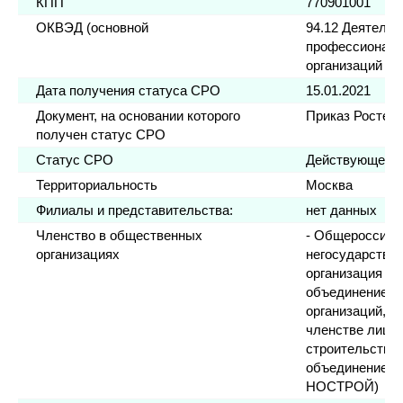
КПП
770901001
ОКВЭД (основной
94.12 Деятельн
профессиональ
организаций
Дата получения статуса СРО
15.01.2021
Документ, на основании которого
Приказ Ростех
получен статус СРО
Статус СРО
Действующее
Территориальность
Москва
Филиалы и представительства:
нет данных
Членство в общественных
- Общероссийс
организациях
негосударстве
организация «
объединение с
организаций, о
членстве лиц,
строительство
объединение с
НОСТРОЙ)