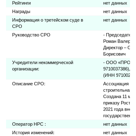
Рейтинги
нет данных
Награды
нет данных
Информация о третейском суде в
нет данных
СРО
Руководство СРО
- Председатель
Роман Валерье
Директор – Ов
Борисович
Учредители некоммерческой
- ООО «ПРОГ
организации:
9710037386), 
(ИНН 97100229
Описание СРО:
Ассоциация Ст
строительная 
Создана 11 мар
приказу Ростех
2021 года внес
государственн
Оператор НРС :
нет данных
История изменений:
нет данных