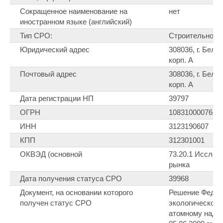
Сокращенное наименование на
нет
иностранном языке (английский)
Тип СРО:
Строительное
Юридический адрес
308036, г. Белго
корп. А
Почтовый адрес
308036, г. Белго
корп. А
Дата регистрации НП
39797
ОГРН
1083100007660
ИНН
3123190607
КПП
312301001
ОКВЭД (основной
73.20.1 Исслед
рынка
Дата получения статуса СРО
39968
Документ, на основании которого
Решение Федер
получен статус СРО
экологическому
атомному надзо