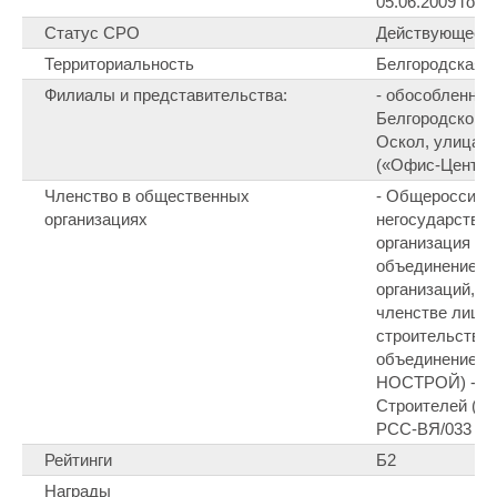
05.06.2009 года
Статус СРО
Действующее 
Территориальность
Белгородская 
Филиалы и представительства:
- обособленное
Белгородской о
Оскол, улица Л
(«Офис-Центр»)
Членство в общественных
- Общероссийс
организациях
негосударстве
организация «
объединение с
организаций, о
членстве лиц,
строительство
объединение ст
НОСТРОЙ) - Ро
Строителей (р
РСС-ВЯ/033 от 
Рейтинги
Б2
Награды