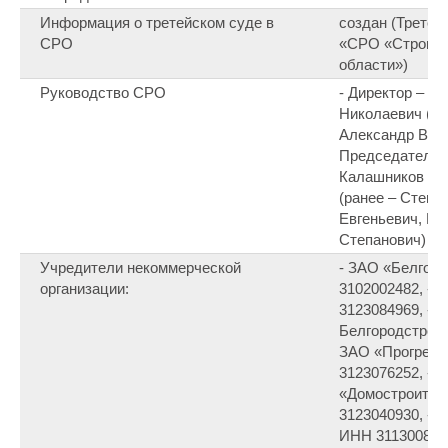
Информация о третейском суде в
создан (Третей
СРО
«СРО «Строите
области»)
Руководство СРО
- Директор – Ж
Николаевич (ра
Александр Викт
Председатель 
Калашников Ни
(ранее – Степа
Евгеньевич, Ег
Степанович)
Учредители некоммерческой
- ЗАО «Белгор
организации:
3102002482, -
3123084969, - 
Белгородстрой»
ЗАО «Прогресс
3123076252, - 
«Домостроител
3123040930, -
ИНН 311300825