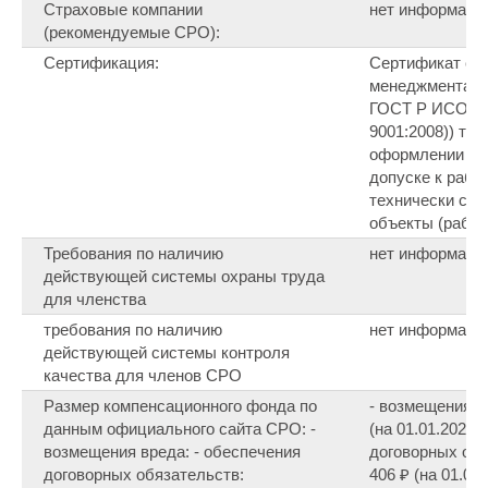
Страховые компании
нет информаци
(рекомендуемые СРО):
Сертификация:
Cертификат со
менеджмента к
ГОСТ Р ИСО 90
9001:2008)) тре
оформлении св
допуске к рабо
технически сл
объекты (работ
Требования по наличию
нет информаци
действующей системы охраны труда
для членства
требования по наличию
нет информаци
действующей системы контроля
качества для членов СРО
Размер компенсационного фонда по
- возмещения в
данным официального сайта СРО: -
(на 01.01.2020)
возмещения вреда: - обеспечения
договорных обя
договорных обязательств:
406 ₽ (на 01.01.