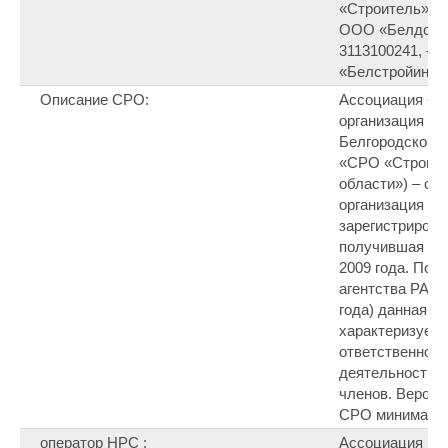
«Строитель», И
ООО «Белдорс
3113100241, - 
«Белстройинве
Описание СРО:
Ассоциация «С
организация «С
Белгородской 
«СРО «Строите
области») – са
организация в 
зарегистрирова
получившая ст
2009 года. По в
агентства РАСК
года) данная а
характеризует
ответственнос
деятельность и
членов. Вероят
СРО минималь
оператор НРС :
Ассоциация на