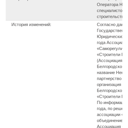
Оператора Нац
специалистов (
строительства.
История изменений:
Согласно данны
Государственно
Юридических Ли
года Ассоциац
«Саморегулиру
«Строители Бе
(Ассоциация «
Белгородской о
название Неко
партнерство «
организация «С
Белгородской 
«Строители Бел
По информации 
года, по решен
ассоциации «Н
объединение ст
Ассоциация «С