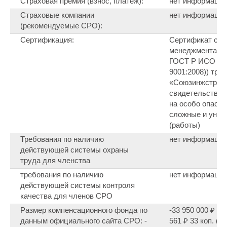
Страховая премия (взнос, платеж):
нет информации
Страховые компании
нет информации
(рекомендуемые СРО):
Сертификация:
Cертификат соо
менеджмента ка
ГОСТ Р ИСО 900
9001:2008)) тр
«Союзинжстрой
свидетельства о
на особо опасны
сложные и уник
(работы)
Требования по наличию
нет информации
действующей системы охраны
труда для членства
требования по наличию
нет информации
действующей системы контроля
качества для членов СРО
Размер компенсационного фонда по
-33 950 000 ₽ (на
данным официального сайта СРО: -
561 ₽ 33 коп. (на