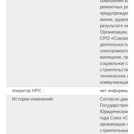
повышения каче
ремонтных работ
предупреждение
жизни, здоровь
результате недо
Организации, и
СРО «Союзинжс
деятельность в
электромонтажн
жилищное, про
социальное стр
строительство с
технических си
коммуникаций, 
оператор НРС :
нет информации
История изменений:
Согласно данны
Государственно
Юридических Ли
года Союз «Сам
организация «И
строительные п