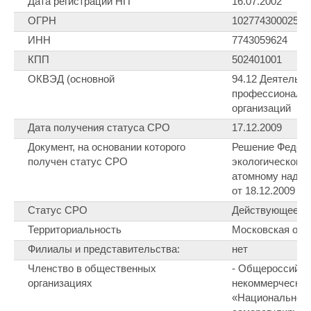
Дата регистрации НП
16.07.2002
ОГРН
1027743000251
ИНН
7743059624
КПП
502401001
ОКВЭД (основной
94.12 Деятельн
профессиональ
организаций
Дата получения статуса СРО
17.12.2009
Документ, на основании которого
Решение Федер
получен статус СРО
экологическому,
атомному надзо
от 18.12.2009
Статус СРО
Действующее 
Территориальность
Московская обл
Филиалы и представительства:
нет
Членство в общественных
- Общероссийск
организациях
некоммерческая
«Национальное