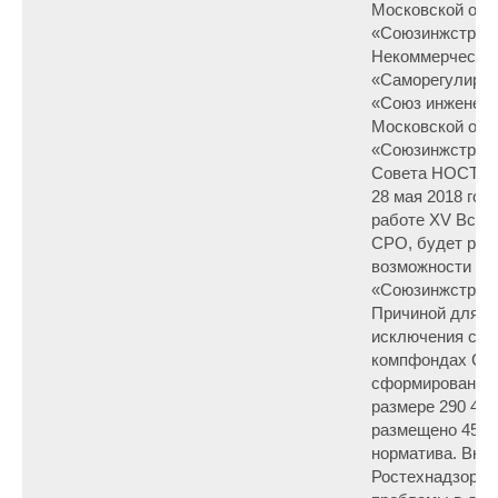
Московской обл
«Союзинжстрой»
Некоммерческое
«Саморегулируе
«Союз инженерн
Московской обл
«Союзинжстрой»
Совета НОСТРОЙ
28 мая 2018 год
работе XV Всер
СРО, будет рас
возможности и
«Союзинжстрой»
Причиной для в
исключения ста
компфондах СР
сформированно
размере 290 461
размещено 45 01
норматива. Вне
Ростехнадзора 