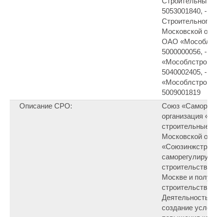
Строительный 
5053001840, - М
Строительного 
Московской обл.
ОАО «Мособлин
5000000056, - 
«Мособлстройм
5040002405, - 
«Мособлстройт
5009001819
Описание СРО:
Союз «Саморег
организация «И
строительные п
Московской обл
«Союзинжстрой»
саморегулируем
строительстве, 
Москве и получ
строительстве 1
Деятельность с
создание услови