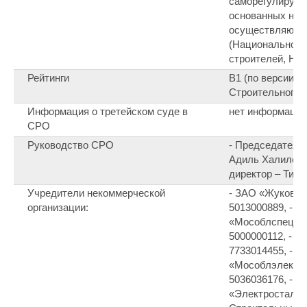
саморегулируем
основанных на ч
осуществляющи
(Национальное 
строителей, Н
Рейтинги
В1 (по версии Р
Строительного 
Информация о третейском суде в
нет информации
СРО
Руководство СРО
- Председатель
Адиль Халилови
директор – Тит
Учредители некоммерческой
- ЗАО «Жуковс
организации:
5013000889, - З
«Мособлспецст
5000000112, - 
7733014455, - З
«Мособлэлектр
5036036176, - З
«Электростальс