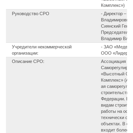
Комплекс»)
Руководство СРО
- Директор – А
Владимирович 
Сиянский Генна
Председатель 
Владимир Вла
Учредители некоммерческой
- ЗАО «Медведь
организации:
ООО «Лидер», 
Описание СРО:
Ассоциация ст
Саморегулируе
«Высотный Ст
Комплекс» (АС
ая саморегулир
строительстве 
Федерации. Вы
видам строител
работы на особ
технически сл
объектах. В со
входит более 