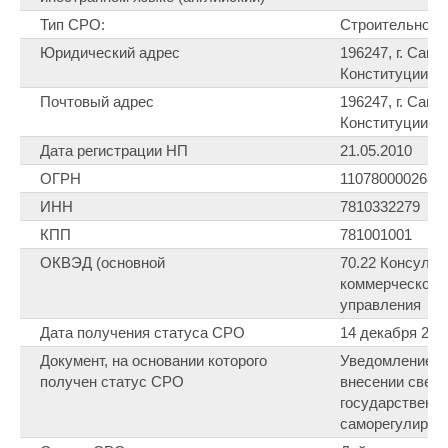
Тип СРО:
Строительное
Юридический адрес
196247, г. Санк
Конституции, 7
Почтовый адрес
196247, г. Санк
Конституции, 7
Дата регистрации НП
21.05.2010
ОГРН
1107800002683
ИНН
7810332279
КПП
781001001
ОКВЭД (основной
70.22 Консульт
коммерческой 
управления
Дата получения статуса СРО
14 декабря 201
Документ, на основании которого
Уведомление № 
получен статус СРО
внесении сведе
государственн
саморегулируе