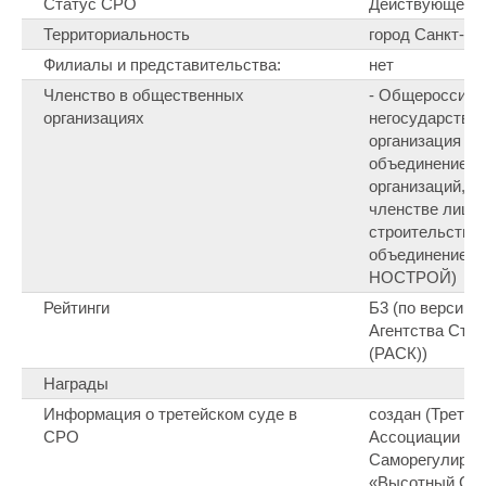
Статус СРО
Действующее 
Территориальность
город Санкт-Пе
Филиалы и представительства:
нет
Членство в общественных
- Общероссийс
организациях
негосударстве
организация «
объединение с
организаций, о
членстве лиц,
строительство
объединение с
НОСТРОЙ)
Рейтинги
Б3 (по версии 
Агентства Стр
(РАСК))
Награды
Информация о третейском суде в
создан (Третей
СРО
Ассоциации ст
Саморегулируе
«Высотный Ст