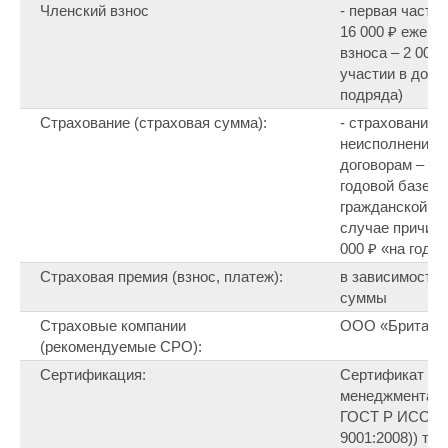
Членский взнос
- первая часть 
16 000 ₽ ежемес
взноса – 2 000
участии в дого
подряда)
Страхование (страховая сумма):
- страхование 
неисполнение о
договорам – от 
годовой базе»,
гражданской от
случае причине
000 ₽ «на годо
Страховая премия (взнос, платеж):
в зависимости 
суммы
Страховые компании
ООО «Британск
(рекомендуемые СРО):
Сертификация:
Сертификат со
менеджмента к
ГОСТ Р ИСО 90
9001:2008)) тр